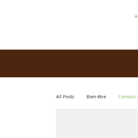
LA FERME DU PLESSIS BURON
A
Viande bovine Limousine
All Posts
Bien-être
Conseils 